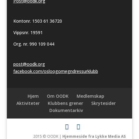
Post@oodk.org
Kontonr. 1503 61 36720
Vippsnr. 19591
Org. nr. 990 109 044
post@oodk.org
facebook.com/osloogomegndressurklubb
Hjem
Om OODK
Medlemskap
Aktiviteter
Klubbens grener
Skrytesider
Dokumentarkiv
2015 © OODK |
Hjemmeside fra Lykke Media AS