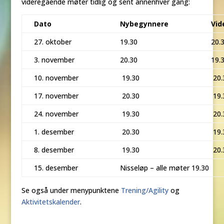
videregående møter tidlig og sent annenhver gang:
Dato
Nybegynnere
Vid
27. oktober
19.30
20.
3. november
20.30
19.
10. november
19.30
20.
17. november
20.30
19.
24. november
19.30
20.
1. desember
20.30
19.
8. desember
19.30
20.
15. desember
Nisseløp – alle møter 19.30
Se også under menypunktene
Trening/Agility
og
Aktivitetskalender
.