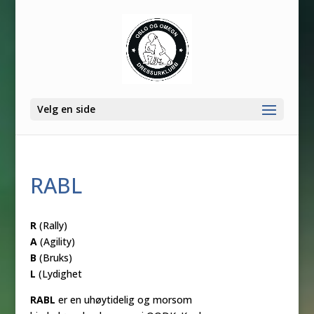
Velg en side
RABL
R
(Rally)
A
(Agility)
B
(Bruks)
L
(Lydighet
RABL
er en uhøytidelig og morsom