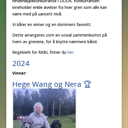
hinderløypekonkurranse i OODK. Konkurransen
inneholder enkle øvelser fra hver gren som alle kan
være med på uansett nivå.
Vi kårer en vinner og en dommers favoritt.
Dette arrangeres som en sosial sammenkomst på
tvers av grenene, for å knytte nærmere bånd.
Regelverk for RABL finner du
her
.
2024
Vinner:
Hege Wang og Nera 🏆