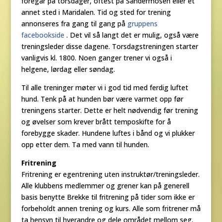
foregår på torsdager, oftest på Sandermosen eller et
annet sted i Maridalen. Tid og sted for trening
annonseres fra gang til gang på
gruppens
facebookside
. Det vil så langt det er mulig, også være
treningsleder disse dagene. Torsdagstreningen starter
vanligvis kl. 1800. Noen ganger trener vi også i
helgene, lørdag eller søndag.
Til alle treninger møter vi i god tid med ferdig luftet
hund. Tenk på at hunden bør være varmet opp før
treningens starter. Dette er helt nødvendig før trening
og øvelser som krever brått temposkifte for å
forebygge skader. Hundene luftes i bånd og vi plukker
opp etter dem. Ta med vann til hunden.
Fritrening
Fritrening er egentrening uten instruktør/treningsleder.
Alle klubbens medlemmer og grener kan på generell
basis benytte Brekke til fritrening på tider som ikke er
forbeholdt annen trening og kurs. Alle som fritrener må
ta hensyn til hverandre og dele området mellom seg.