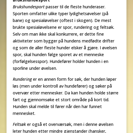
Brukshundesport
passer til de fleste hunderaser.
Sporten omfatter ulike typer lydighetsøvelser (på
bane) og spesialøvelser (oftest i skogen). De mest
brukte spesialøvelsene er spor, rundering og feltsøk.
Selv om man ikke skal konkurrere, er dette fine
aktiviteter som bygger på hundens medfødte drifter
og som de aller fleste hunder elsker å gjøre. I øvelsen
spor, skal hunden følge sporet av et menneske
(forfølgelsesspor). Hundefører holder hunden i en
sporline under øvelsen.
Rundering
er en annen form for søk, der hunden løper
løs (men under kontroll av hundefører) og søker på
overvær etter mennesker. Da kan hunden holde større
fart og gjennomsøke et stort område på kort tid.
Hunden skal melde til fører når den har funnet
mennesket.
Feltsøk
er også et overværsøk, men i denne øvelsen
leter hunden etter mindre gjenstander (hansker,