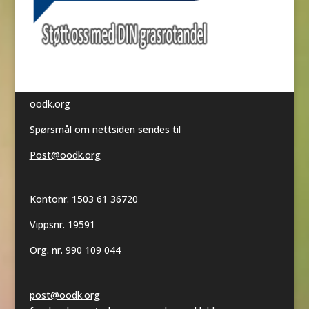
oodk.org
Spørsmål om nettsiden sendes til
Post@oodk.org
Kontonr. 1503 61 36720
Vippsnr. 19591
Org. nr. 990 109 044
post@oodk.org