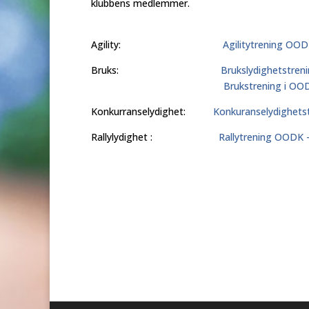
klubbens medlemmer.
Agility:
Agilitytrening OO
Bruks:
Brukslydighetstren
Brukstrening i OO
Konkurranselydighet:
Konkuranselydighets
Rallylydighet :
Rallytrening OODK 