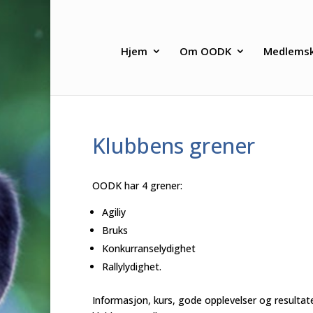
Hjem
Om OODK
Medlems
Klubbens grener
OODK har 4 grener:
Agiliy
Bruks
Konkurranselydighet
Rallylydighet.
Informasjon, kurs, gode opplevelser og resultat