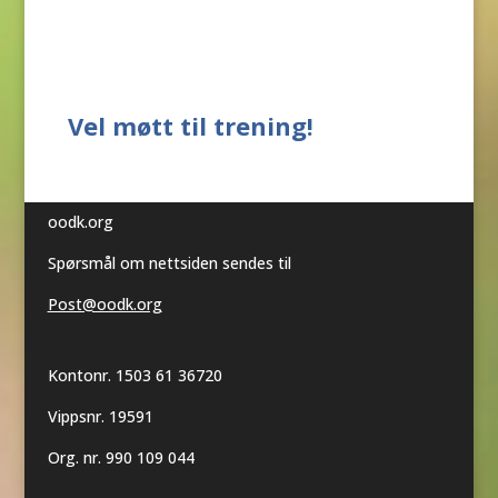
Vel møtt til trening!
oodk.org
Spørsmål om nettsiden sendes til
Post@oodk.org
Kontonr. 1503 61 36720
Vippsnr. 19591
Org. nr. 990 109 044