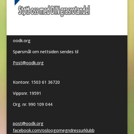
oodk.org
Spørsmål om nettsiden sendes til
Post@oodk.org
Kontonr. 1503 61 36720
Vippsnr. 19591
Org. nr. 990 109 044
post@oodk.org
facebook.com/osloogomegndressurklubb