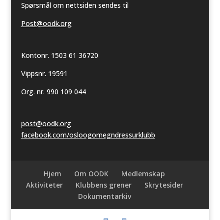
Spørsmål om nettsiden sendes til
Post@oodk.org
Kontonr. 1503 61 36720
Vippsnr. 19591
Org. nr. 990 109 044
post@oodk.org
facebook.com/osloogomegndressurklubb
Hjem
Om OODK
Medlemskap
Aktiviteter
Klubbens grener
Skrytesider
Dokumentarkiv