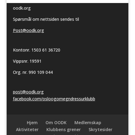
oodk.org
Spørsmål om nettsiden sendes til
Post@oodk.org
Kontonr. 1503 61 36720
Vippsnr. 19591
Org. nr. 990 109 044
post@oodk.org
facebook.com/osloogomegndressurklubb
Hjem
Om OODK
Medlemskap
Aktiviteter
Klubbens grener
Skrytesider