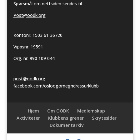
Spørsmål om nettsiden sendes til
Post@oodk.org
Kontonr. 1503 61 36720
Vippsnr. 19591
Org. nr. 990 109 044
post@oodk.org
facebook.com/osloogomegndressurklubb
Hjem
Om OODK
Medlemskap
Aktiviteter
Klubbens grener
Skrytesider
Dokumentarkiv