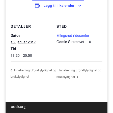
Legg til i kalender
DETALJER
STED
Dato:
Ellingsrud ridesenter
Gamle Strømsvei 110
15. januar 2017
Tid
18:20 - 20:50
Innetrening LP, rallylydighet og
Innetrening LP, rallylydighet og
brukslydighet
brukslydighet
oodk.org