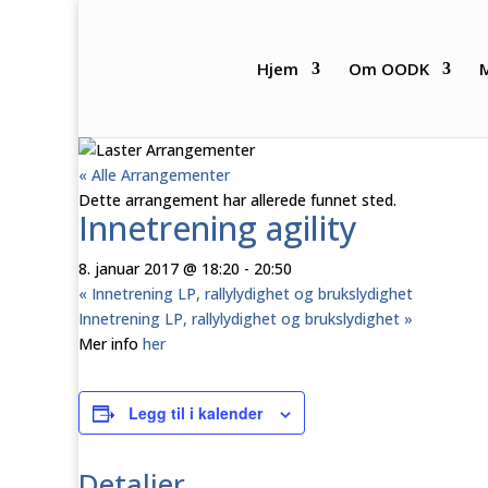
Hjem
Om OODK
« Alle Arrangementer
Dette arrangement har allerede funnet sted.
Innetrening agility
8. januar 2017 @ 18:20
-
20:50
«
Innetrening LP, rallylydighet og brukslydighet
Innetrening LP, rallylydighet og brukslydighet
»
Mer info
her
Legg til i kalender
Detaljer