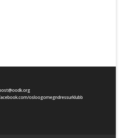
post@oodk.org
facebook.com/osloogomegndressurklubb