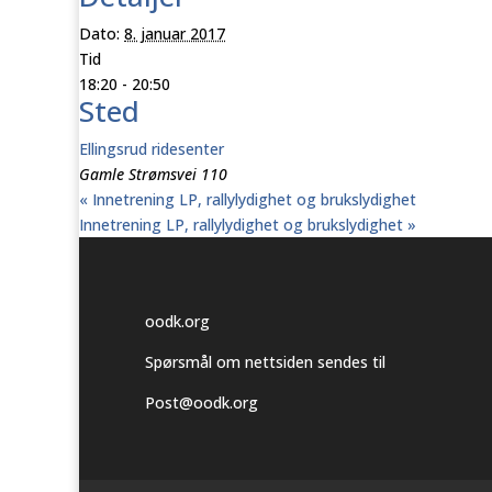
Dato:
8. januar 2017
Tid
18:20 - 20:50
Sted
Ellingsrud ridesenter
Gamle Strømsvei 110
«
Innetrening LP, rallylydighet og brukslydighet
Innetrening LP, rallylydighet og brukslydighet
»
oodk.org
Spørsmål om nettsiden sendes til
Post@oodk.org