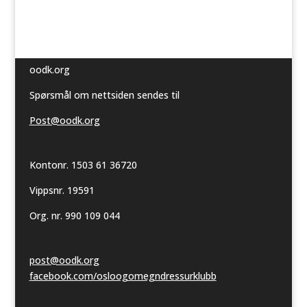
oodk.org
Spørsmål om nettsiden sendes til
Post@oodk.org
Kontonr. 1503 61 36720
Vippsnr. 19591
Org. nr. 990 109 044
post@oodk.org
facebook.com/osloogomegndressurklubb