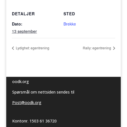
DETALJER
STED
Dato:
Brekke
13 september
Lydighet: egentrening
Rally: egentrening
oodk.org
Spørsmål om nettsiden sendes til
Post@oodk.org
Kontonr. 1503 61 36720