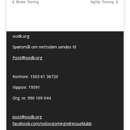
Bruks: Trening
Agility: Trening
oodk.org
Spørsmål om nettsiden sendes til
Post@oodk.org
Kontonr. 1503 61 36720
Vippsnr. 19591
Org. nr. 990 109 044
post@oodk.org
facebook.com/osloogomegndressurklubb