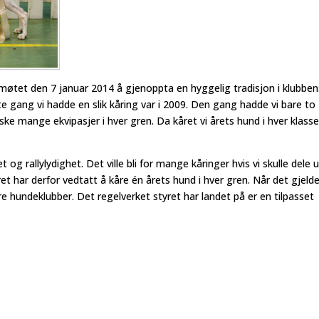
øtet den 7 januar 2014 å gjenoppta en hyggelig tradisjon i klubben
iste gang vi hadde en slik kåring var i 2009. Den gang hadde vi bare to
nske mange ekvipasjer i hver gren. Da kåret vi årets hund i hver klass
t og rallylydighet. Det ville bli for mange kåringer hvis vi skulle dele u
tyret har derfor vedtatt å kåre én årets hund i hver gren. Når det gjelde
re hundeklubber. Det regelverket styret har landet på er en tilpasset