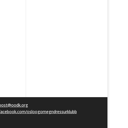
post@oodk.org
facebook.com/osloogomegndressurklubb