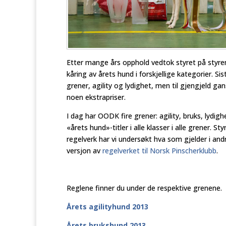
Etter mange års opphold vedtok styret på styrem
kåring av årets hund i forskjellige kategorier. S
grener, agility og lydighet, men til gjengjeld ga
noen ekstrapriser.
I dag har OODK fire grener: agility, bruks, lydighe
«årets hund»-titler i alle klasser i alle grener. S
regelverk har vi undersøkt hva som gjelder i and
versjon av
regelverket til Norsk Pinscherklubb
.
Reglene finner du under de respektive grenene.
Årets agilityhund 2013
Årets brukshund 2013