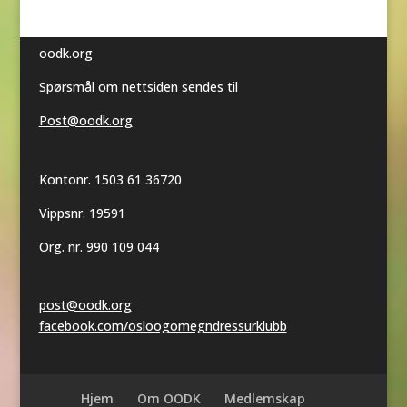
oodk.org
Spørsmål om nettsiden sendes til
Post@oodk.org
Kontonr. 1503 61 36720
Vippsnr. 19591
Org. nr. 990 109 044
post@oodk.org
facebook.com/osloogomegndressurklubb
Hjem
Om OODK
Medlemskap