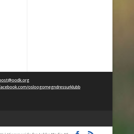
post@oodk.org
facebook.com/osloogomegndressurklubb