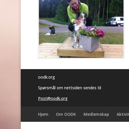
oodk.org
Spørsmål om nettsiden sendes til
Post@oodk.org
Hjem
Om OODK
Medlemskap
Aktivi