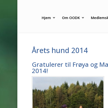
Hjem
Om OODK
Medlems
Årets hund 2014
Gratulerer til Frøya og M
2014!