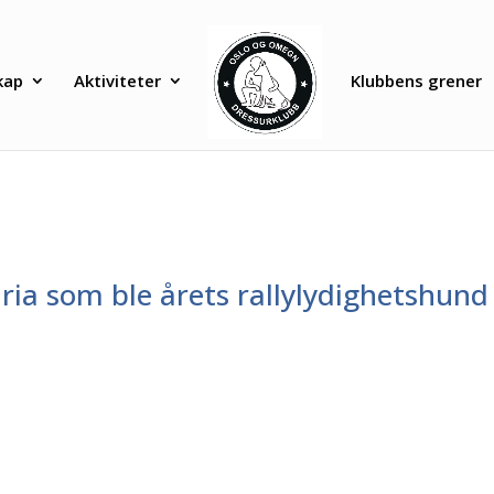
kap
Aktiviteter
Klubbens grener
aria som ble årets rallylydighetshund