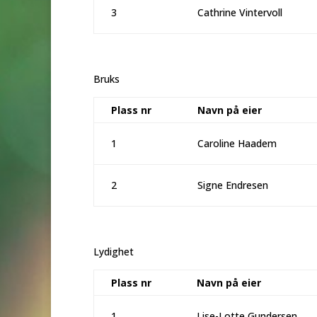
3
Cathrine Vintervoll
Bruks
Plass nr
Navn på eier
1
Caroline Haadem
2
Signe Endresen
Lydighet
Plass nr
Navn på eier
1
Lise-Lotte Gundersen