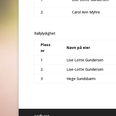
2
Carol Ann Myhre
Rallylydighet
Plass
Navn på eier
nr
1
Lise-Lotte Gundersen
2
Lise-Lotte Gundersen
3
Hege Sundsbarm
oodk.org