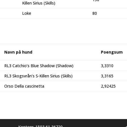
Killen Sirius (Skills)
Loke
80
Navn på hund
Poengsum
RL3 Catchio’s Blue Shadow (Shadow)
3,3310
RL3 Skogsvrån’s S-Killen Sirius (Skills)
3,3165
Orso Della cascinetta
2,92425
Kontonr. 1503 61 36720