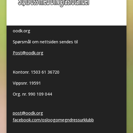
oodk.org
Spørsmål om nettsiden sendes til
Post@oodk.org
Kontonr. 1503 61 36720
Vippsnr. 19591
Org. nr. 990 109 044
post@oodk.org
facebook.com/osloogomegndressurklubb