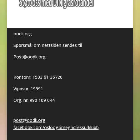
oodk.org
Spørsmål om nettsiden sendes til
Post@oodk.org
Kontonr. 1503 61 36720
Vippsnr. 19591
Org. nr. 990 109 044
post@oodk.org
facebook.com/osloogomegndressurklubb