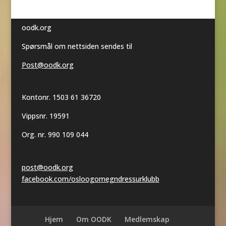
oodk.org
Spørsmål om nettsiden sendes til
Post@oodk.org
Kontonr. 1503 61 36720
Vippsnr. 19591
Org. nr. 990 109 044
post@oodk.org
facebook.com/osloogomegndressurklubb
Hjem
Om OODK
Medlemskap