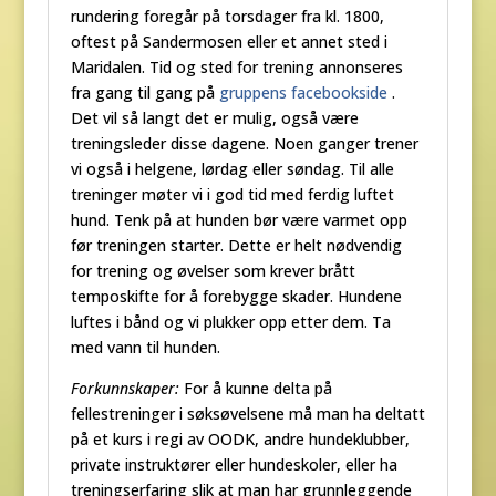
rundering foregår på torsdager fra kl. 1800,
oftest på Sandermosen eller et annet sted i
Maridalen. Tid og sted for trening annonseres
fra gang til gang på
gruppens facebookside
.
Det vil så langt det er mulig, også være
treningsleder disse dagene. Noen ganger trener
vi også i helgene, lørdag eller søndag. Til alle
treninger møter vi i god tid med ferdig luftet
hund. Tenk på at hunden bør være varmet opp
før treningen starter. Dette er helt nødvendig
for trening og øvelser som krever brått
temposkifte for å forebygge skader. Hundene
luftes i bånd og vi plukker opp etter dem. Ta
med vann til hunden.
Forkunnskaper:
For å kunne delta på
fellestreninger i søksøvelsene må man ha deltatt
på et kurs i regi av OODK, andre hundeklubber,
private instruktører eller hundeskoler, eller ha
treningserfaring slik at man har grunnleggende