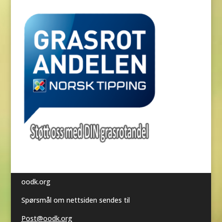
oodk.org
Spørsmål om nettsiden sendes til
Post@oodk.org