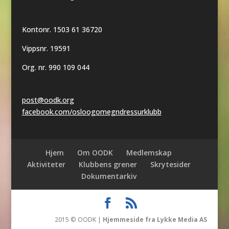
Kontonr. 1503 61 36720
Vippsnr. 19591
Org. nr. 990 109 044
post@oodk.org
facebook.com/osloogomegndressurklubb
Hjem
Om OODK
Medlemskap
Aktiviteter
Klubbens grener
Skrytesider
Dokumentarkiv
2015 © OODK |
Hjemmeside fra Lykke Media AS