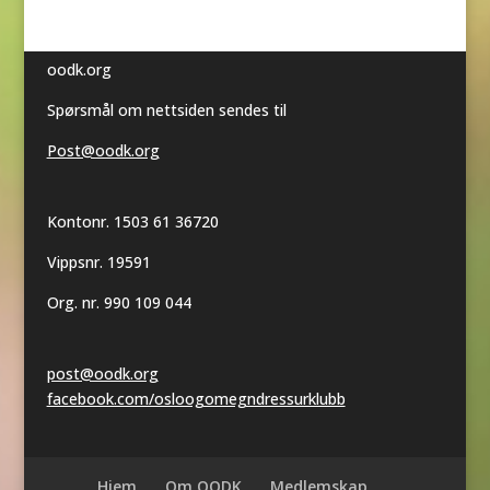
oodk.org
Spørsmål om nettsiden sendes til
Post@oodk.org
Kontonr. 1503 61 36720
Vippsnr. 19591
Org. nr. 990 109 044
post@oodk.org
facebook.com/osloogomegndressurklubb
Hjem
Om OODK
Medlemskap