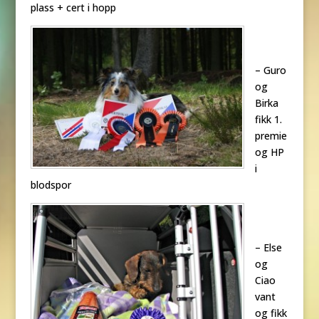
plass + cert i hopp
– Guro
og
Birka
fikk 1.
premie
og HP
i
blodspor
– Else
og
Ciao
vant
og fikk