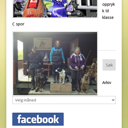
oppryk
k til
klasse
C spor
Søk
Arkiv