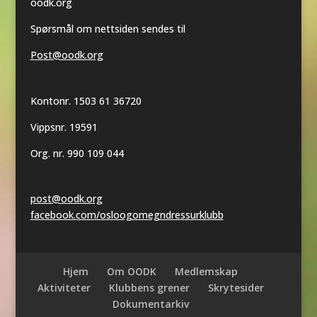
oodk.org
Spørsmål om nettsiden sendes til
Post@oodk.org
Kontonr. 1503 61 36720
Vippsnr. 19591
Org. nr. 990 109 044
post@oodk.org
facebook.com/osloogomegndressurklubb
Hjem
Om OODK
Medlemskap
Aktiviteter
Klubbens grener
Skrytesider
Dokumentarkiv