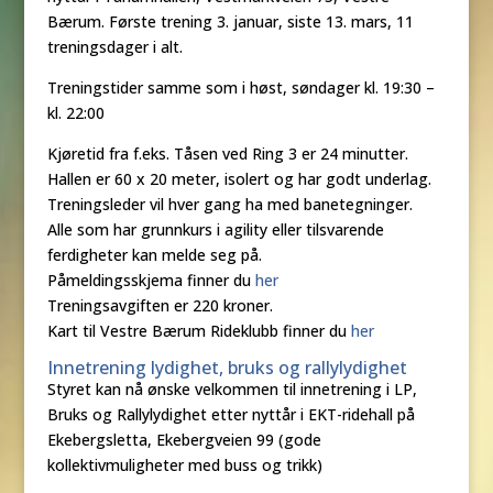
Bærum. Første trening 3. januar, siste 13. mars, 11
treningsdager i alt.
Treningstider samme som i høst, søndager kl. 19:30 –
kl. 22:00
Kjøretid fra f.eks. Tåsen ved Ring 3 er 24 minutter.
Hallen er 60 x 20 meter, isolert og har godt underlag.
Treningsleder vil hver gang ha med banetegninger.
Alle som har grunnkurs i agility eller tilsvarende
ferdigheter kan melde seg på.
Påmeldingsskjema finner du
her
Treningsavgiften er 220 kroner.
Kart til Vestre Bærum Rideklubb finner du
her
Innetrening lydighet, bruks og rallylydighet
Styret kan nå ønske velkommen til innetrening i LP,
Bruks og Rallylydighet etter nyttår i EKT-ridehall på
Ekebergsletta, Ekebergveien 99 (gode
kollektivmuligheter med buss og trikk)