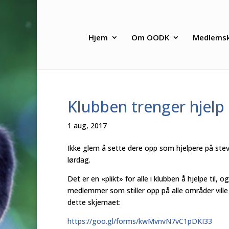
Hjem
Om OODK
Medlems
Klubben trenger hjelp
1 aug, 2017
Ikke glem å sette dere opp som hjelpere på stev
lørdag.
Det er en «plikt» for alle i klubben å hjelpe til, 
medlemmer som stiller opp på alle områder ville de
dette skjemaet:
https://goo.gl/forms/kwMvnvN7vC1pDKI33