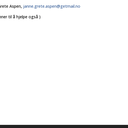
 Grete Aspen,
janne.grete.aspen@getmail.no
ner til å hjelpe også )