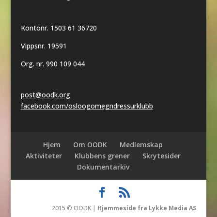
Kontonr. 1503 61 36720
Vippsnr. 19591
Org. nr. 990 109 044
post@oodk.org
facebook.com/osloogomegndressurklubb
Hjem
Om OODK
Medlemskap
Aktiviteter
Klubbens grener
Skrytesider
Dokumentarkiv
2015 © OODK |
Hjemmeside fra Lykke Media AS