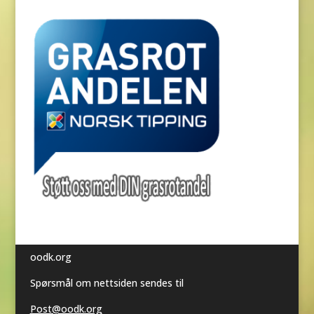
oodk.org
Spørsmål om nettsiden sendes til
Post@oodk.org