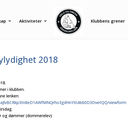
kap
Aktiviteter
Klubbens grener
lylydighet 2018
018.
er i klubben.
ne lenken:
FaJlvBCRkp3tn8eD1AWf
MNQrho3gdHnYXUib60D3DvetQQ/
viewform
irsdag.
aner og dømmer (dommerelev)