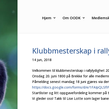
Hjem
Om OODK
Medlems
Klubbmesterskap i ral
14 jun, 2018
Velkommen til klubbmesterskap i rallylydighet 2
Onsdag 20. juni 1800 på Brekke for alle medlemm
Påmelding senest mandag 18 juni gjøres via den
https://docs.google.com/forms/
d/e/
1FAIpQLSfl
Startlister og litt oppgavefordeling kommer på t
Vi gleder oss! Takk til Lise Lotte som lager b