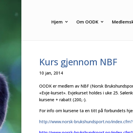
Hjem
Om OODK
Medlems
Kurs gjennom NBF
10 jan, 2014
OODK er medlem av NBF (Norsk Brukshundsports
«Evje-kurset». Evjekurset holdes i uke 25. Sølen
kursene + rabatt (200,-).
For info om kursene ta en titt på forbundets h
http://www.norsk-
brukshundsport.no/index.cfm?
http://www.norsk-
brukshundsport.no/index.cfm?