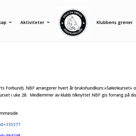
kap
Aktiviteter
Klubbens grener
 Forbund). NBF arrangerer hvert år brukshundkurs:»Sølenkurset» 
kurset i uke 28. Medlemmer av klubb tilknyttet NBF gis forrang på di
jemmeside
id=335377
id=394248