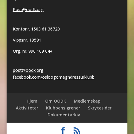
Post@oodk.org
Kontonr. 1503 61 36720
Vippsnr. 19591
Org. nr. 990 109 044
post@oodk.org
facebook.com/osloogomegndressurklubb
Hjem
Om OODK
Medlemskap
Aktiviteter
Klubbens grener
Skrytesider
Dokumentarkiv