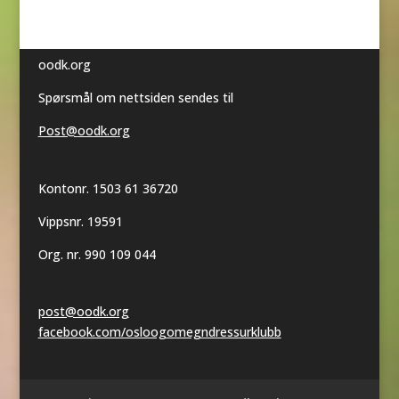
oodk.org
Spørsmål om nettsiden sendes til
Post@oodk.org
Kontonr. 1503 61 36720
Vippsnr. 19591
Org. nr. 990 109 044
post@oodk.org
facebook.com/osloogomegndressurklubb