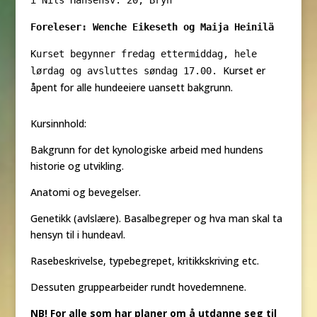
i Nils Hansensv. 20, Bryn
Foreleser: Wenche Eikeseth og
Maija Heinilä
Kurset begynner fredag ettermiddag, hele
Kurset er
lørdag og avsluttes søndag 17.00.
åpent for alle hundeeiere uansett bakgrunn.
Kursinnhold:
Bakgrunn for det kynologiske arbeid med hundens
historie og utvikling.
Anatomi og bevegelser.
Genetikk (avlslære). Basalbegreper og hva man skal ta
hensyn til i hundeavl.
Rasebeskrivelse, typebegrepet, kritikkskriving etc.
Dessuten gruppearbeider rundt hovedemnene.
NB! For alle som har planer om å utdanne seg til