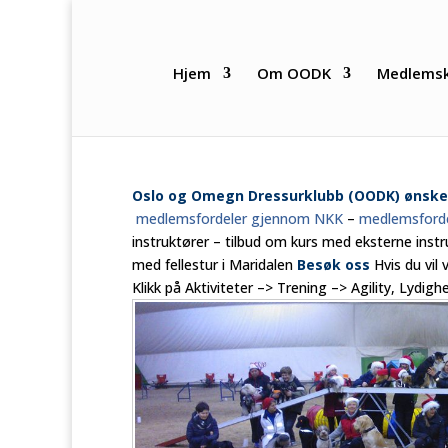
Hjem
Om OODK
Medlems
Oslo og Omegn Dressurklubb (OODK) ønske
medlemsfordeler gjennom NKK
–
medlemsford
instruktører – tilbud om kurs med eksterne inst
med fellestur i Maridalen
Besøk oss
Hvis du vil
Klikk på Aktiviteter –> Trening –> Agility, Lydigh