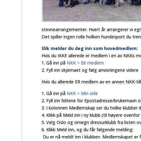
stevnearrangementer. Hvert år arrangerer vi egne
Det spiller ingen rolle hvilken hundesport du tr
Slik melder du deg inn som hovedmedlem:
Hvis du IKKE allerede er medlem i en av NKKs m
1. Gå inn på
NKK > Bli medlem
2. Fyll inn skjemaet og følg anvisningene videre
Hvis du allerede ER medlem av en annen NKK-til
1. Gå inn på
NKK > Min side
2. Fyll inn feltene for Epostadresse/brukernavn 
3. I kolonnen Medlemskap ser du hvilke klubber 
4. Klikk på Meld inn i ny klubb (til høyere ovenf
5. Velg Oslo og omegn dressurklubb fra listen o
6. Klikk Meld inn, og du får følgende melding:
Du er nå meldt inn i klubben. Medlemskapet er fø