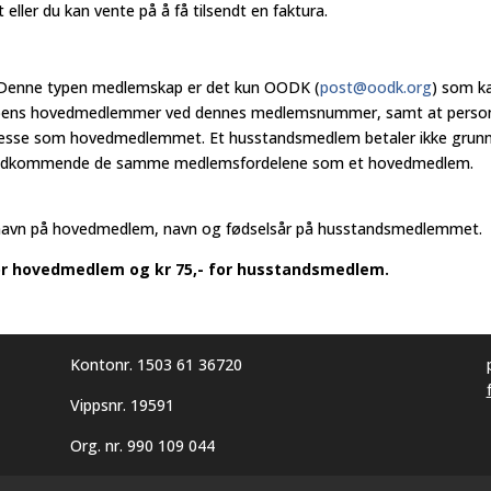
 eller du kan vente på å få tilsendt en faktura.
 Denne typen medlemskap er det kun OODK (
post@oodk.org
) som ka
lubbens hovedmedlemmer ved dennes medlemsnummer, samt at perso
e som hovedmedlemmet. Et husstandsmedlem betaler ikke grunnkon
r vedkommende de samme medlemsfordelene som et hovedmedlem.
navn på hovedmedlem, navn og fødselsår på husstandsmedlemmet.
for hovedmedlem og kr 75,- for husstandsmedlem.
Kontonr. 1503 61 36720
Vippsnr. 19591
Org. nr. 990 109 044