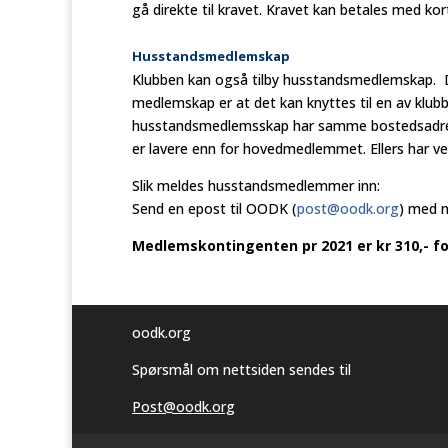
gå direkte til kravet. Kravet kan betales med kort
Husstandsmedlemska
p
Klubben kan også tilby husstandsmedlemskap.
medlemskap er at det kan knyttes til en av k
husstandsmedlemsskap har samme bostedsadress
er lavere enn for hovedmedlemmet. Ellers ha
Slik meldes husstandsmedlemmer inn:
Send en epost til OODK (
post@oodk.org
) med 
Medlemskontingenten pr 2021 er kr 310,- 
oodk.org
Spørsmål om nettsiden sendes til
Post@oodk.org