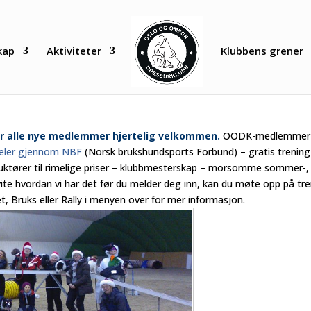
kap
Aktiviteter
Klubbens grener
r alle nye medlemmer hjertelig velkommen.
OODK-medlemmer n
eler gjennom NBF
(Norsk brukshundsports Forbund) – gratis trening
ruktører til rimelige priser – klubbmesterskap – morsomme sommer-,
 vite hvordan vi har det før du melder deg inn, kan du møte opp på t
et, Bruks eller Rally i menyen over for mer informasjon.