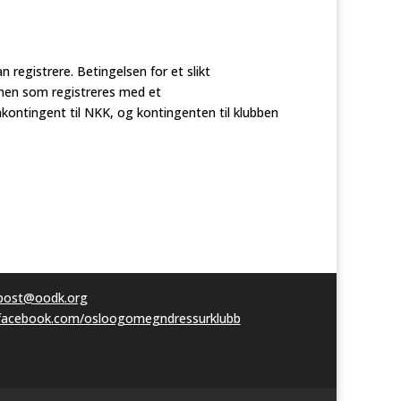
n registrere. Betingelsen for et slikt
nen som registreres med et
tingent til NKK, og kontingenten til klubben
post@oodk.org
facebook.com/osloogomegndressurklubb