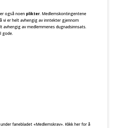
er også noen
plikter
. Medlemskontingentene
 så vi er helt avhengig av inntekter gjennom
vi helt avhengig av medlemmenes dugnadsinnsats.
l gode.
r under fanebladet «Medlemskrav». Klikk her for å