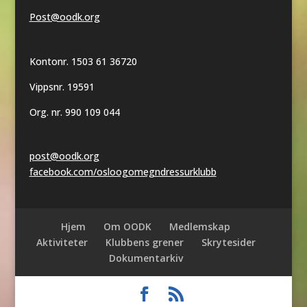
Post@oodk.org
Kontonr. 1503 61 36720
Vippsnr. 19591
Org. nr. 990 109 044
post@oodk.org
facebook.com/osloogomegndressurklubb
Hjem
Om OODK
Medlemskap
Aktiviteter
Klubbens grener
Skrytesider
Dokumentarkiv