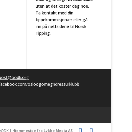
uten at det koster deg noe.
Ta kontakt med din
tippekommisjonær eller gå
inn på nettsidene til Norsk
Tipping.
post@oodk.org
facebook.com/osloogomegndressurklubb
OODK |
Hjemmeside fra Lykke Media AS