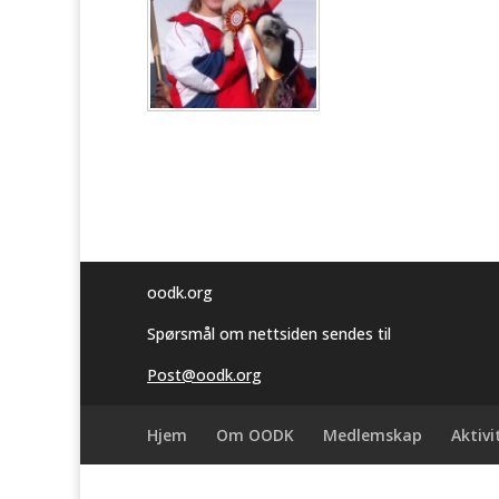
oodk.org
Spørsmål om nettsiden sendes til
Post@oodk.org
Hjem
Om OODK
Medlemskap
Aktivi