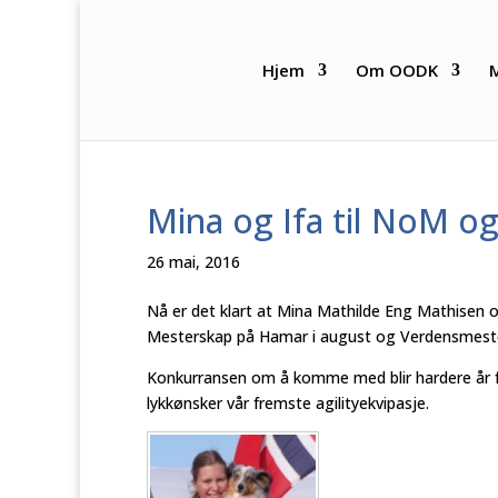
Hjem
Om OODK
Mina og Ifa til NoM o
26 mai, 2016
Nå er det klart at Mina Mathilde Eng Mathisen og
Mesterskap på Hamar i august og Verdensmester
Konkurransen om å komme med blir hardere år for 
lykkønsker vår fremste agilityekvipasje.