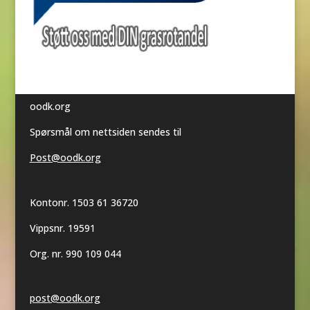
oodk.org
Spørsmål om nettsiden sendes til
Post@oodk.org
Kontonr. 1503 61 36720
Vippsnr. 19591
Org. nr. 990 109 044
post@oodk.org