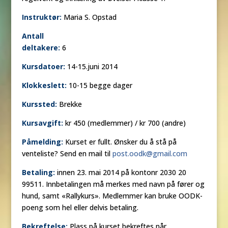
Instruktør:
Maria S. Opstad
Antall
deltakere:
6
Kursdatoer:
14-15.juni 2014
Klokkeslett:
10-15 begge dager
Kurssted:
Brekke
Kursavgift:
kr 450 (medlemmer) / kr 700 (andre)
Påmelding:
Kurset er fullt. Ønsker du å stå på
venteliste? Send en mail til
post.oodk@gmail.com
Betaling:
innen 23. mai 2014 på kontonr 2030 20
99511. Innbetalingen må merkes med navn på fører og
hund, samt «Rallykurs». Medlemmer kan bruke OODK-
poeng som hel eller delvis betaling.
Bekre
ftelse:
Plass på kurset bekreftes når