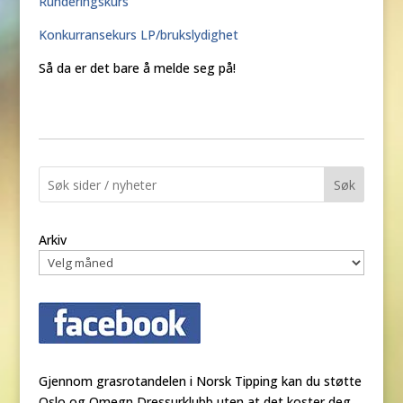
Runderingskurs
Konkurransekurs LP/brukslydighet
Så da er det bare å melde seg på!
Søk
Arkiv
Gjennom grasrotandelen i Norsk Tipping kan du støtte
Oslo og Omegn Dressurklubb uten at det koster deg