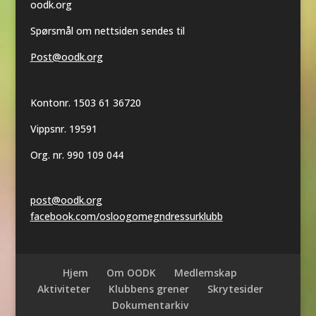
oodk.org
Spørsmål om nettsiden sendes til
Post@oodk.org
Kontonr. 1503 61 36720
Vippsnr. 19591
Org. nr. 990 109 044
post@oodk.org
facebook.com/osloogomegndressurklubb
Hjem
Om OODK
Medlemskap
Aktiviteter
Klubbens grener
Skrytesider
Dokumentarkiv