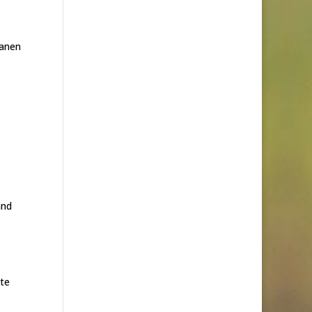
banen
and
tte