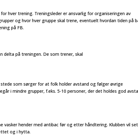
for hver trening. Treningsleder er ansvarlig for organiseringen av
 grupper og hvor hver gruppe skal trene, eventuelt hvordan tiden på 
trening på FB.
n delta på treningen. De som trener, skal
il stede som sørger for at folk holder avstand og følger øvrige
egår i mindre grupper, f.eks. 5-10 personer, der det holdes god avst
rne vasker hender med antibac før og etter håndtering. Klubben vil se
ettet og i hytta.