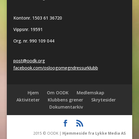
Kontonr. 1503 61 36720
Vippsnr. 19591
Org. nr. 990 109 044
post@oodk.org
facebook.com/osloogomegndressurklubb
Hjem
Om OODK
Medlemskap
Aktiviteter
Klubbens grener
Skrytesider
Dokumentarkiv
2015 © OODK |
Hjemmeside fra Lykke Media AS