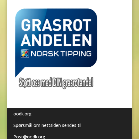
oodk.org
Spørsmål om nettsiden sendes til
Post@oodk.org