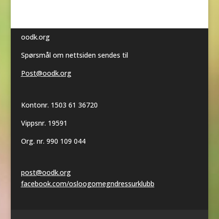
oodk.org
Spørsmål om nettsiden sendes til
Post@oodk.org
Kontonr. 1503 61 36720
Vippsnr. 19591
Org. nr. 990 109 044
post@oodk.org
facebook.com/osloogomegndressurklubb