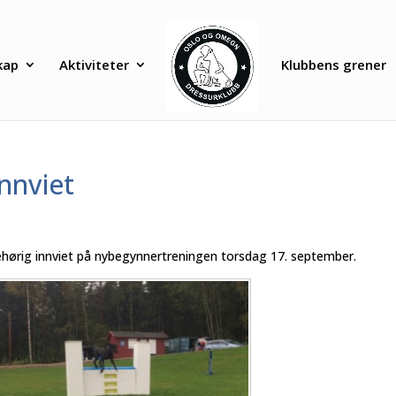
kap
Aktiviteter
Klubbens grener
innviet
 behørig innviet på nybegynnertreningen torsdag 17. september.