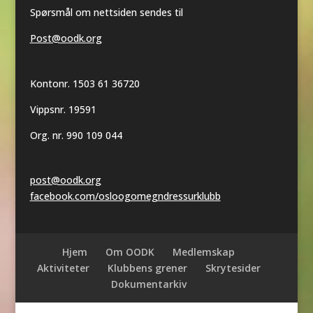
Spørsmål om nettsiden sendes til
Post@oodk.org
Kontonr. 1503 61 36720
Vippsnr. 19591
Org. nr. 990 109 044
post@oodk.org
facebook.com/osloogomegndressurklubb
Hjem
Om OODK
Medlemskap
Aktiviteter
Klubbens grener
Skrytesider
Dokumentarkiv