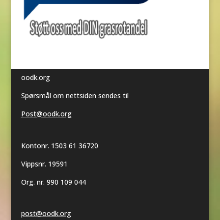
oodk.org
Spørsmål om nettsiden sendes til
Post@oodk.org
Kontonr. 1503 61 36720
Vippsnr. 19591
Org. nr. 990 109 044
post@oodk.org