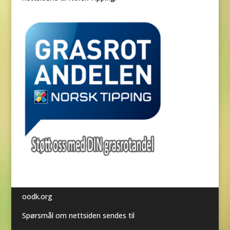
oodk.org
Spørsmål om nettsiden sendes til