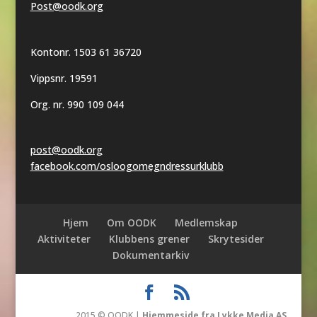
Post@oodk.org
Kontonr. 1503 61 36720
Vippsnr. 19591
Org. nr. 990 109 044
post@oodk.org
facebook.com/osloogomegndressurklubb
Hjem
Om OODK
Medlemskap
Aktiviteter
Klubbens grener
Skrytesider
Dokumentarkiv
2015 © OODK |
Hjemmeside fra Lykke Media AS