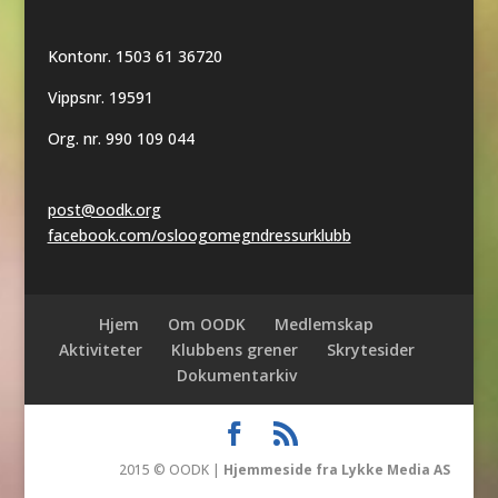
Kontonr. 1503 61 36720
Vippsnr. 19591
Org. nr. 990 109 044
post@oodk.org
facebook.com/osloogomegndressurklubb
Hjem
Om OODK
Medlemskap
Aktiviteter
Klubbens grener
Skrytesider
Dokumentarkiv
2015 © OODK |
Hjemmeside fra Lykke Media AS