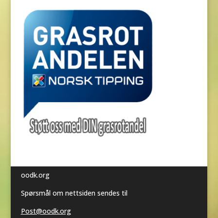
oodk.org
Spørsmål om nettsiden sendes til
Post@oodk.org