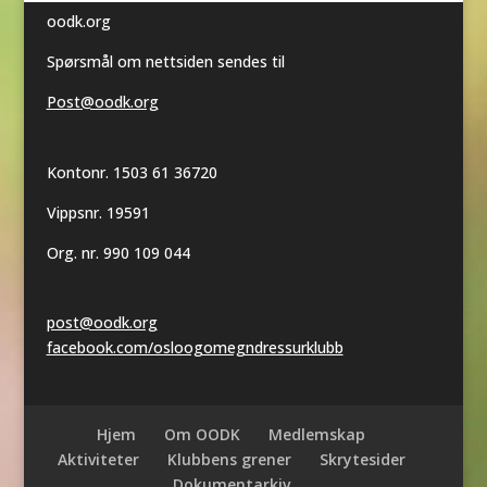
oodk.org
Spørsmål om nettsiden sendes til
Post@oodk.org
Kontonr. 1503 61 36720
Vippsnr. 19591
Org. nr. 990 109 044
post@oodk.org
facebook.com/osloogomegndressurklubb
Hjem
Om OODK
Medlemskap
Aktiviteter
Klubbens grener
Skrytesider
Dokumentarkiv