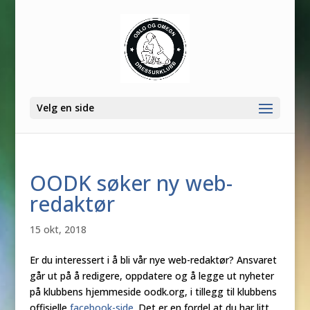
Velg en side
OODK søker ny web-
redaktør
15 okt, 2018
Er du interessert i å bli vår nye web-redaktør? Ansvaret
går ut på å redigere, oppdatere og å legge ut nyheter
på klubbens hjemmeside oodk.org, i tillegg til klubbens
offisielle
facebook-side
. Det er en fordel at du har litt