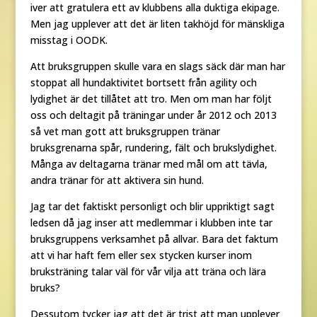
iver att gratulera ett av klubbens alla duktiga ekipage.
Men jag upplever att det är liten takhöjd för mänskliga
misstag i OODK.
Att bruksgruppen skulle vara en slags säck där man har
stoppat all hundaktivitet bortsett från agility och
lydighet är det tillåtet att tro. Men om man har följt
oss och deltagit på träningar under år 2012 och 2013
så vet man gott att bruksgruppen tränar
bruksgrenarna spår, rundering, fält och brukslydighet.
Många av deltagarna tränar med mål om att tävla,
andra tränar för att aktivera sin hund.
Jag tar det faktiskt personligt och blir uppriktigt sagt
ledsen då jag inser att medlemmar i klubben inte tar
bruksgruppens verksamhet på allvar. Bara det faktum
att vi har haft fem eller sex stycken kurser inom
bruksträning talar väl för vår vilja att träna och lära
bruks?
Dessutom tycker jag att det är trist att man upplever