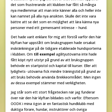
det som frustrerande att klubben har fått så många
nya medlemmar att man inte känner alla och heller inte
kan namnet på alla nya ansikten. Skulle det inte vara
bättre att se det som en möjlighet att lära känna nya
personer med ett gemensamt intresse – hund.
Det hade varit enklare för mig att förstå varför den här
klyftan har uppstått om bruksgruppen hade orsakat
inskränkningar på de tidigare etablerade hundsporterna
i klubben. Om
till exempel
agilityutövarna inte hade
fått köpt nytt utstyr på grund av att bruksgruppen
behövde en startpistol och kapital till kurser. Eller att
lydighets- utövarna fick mindre träningstid på grund av
att bruks behövde använda Brekkeområdet. Men ingen
av dessa exempel stämmer med verkligheten.
Jag står som ett stort frågetecken när jag funderar
över när den här klyftan bildades och varför. Eftersom
OODK i mina ögon är en fantastisk hundklubb med
duktiga förare, hundar, instruktörer och övriga