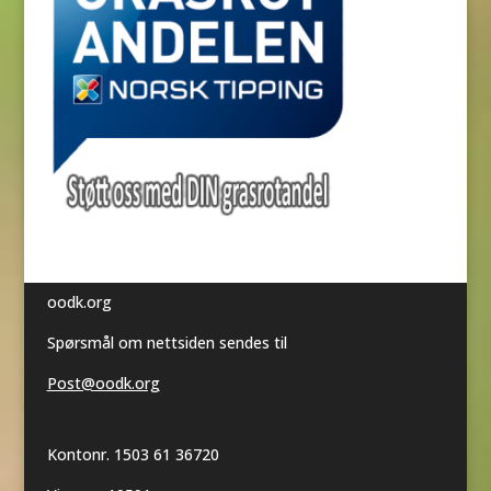
oodk.org
Spørsmål om nettsiden sendes til
Post@oodk.org
Kontonr. 1503 61 36720