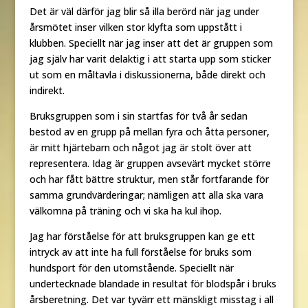
Det är väl därför jag blir så illa berörd när jag under
årsmötet inser vilken stor klyfta som uppstått i
klubben. Speciellt när jag inser att det är gruppen som
jag själv har varit delaktig i att starta upp som sticker
ut som en måltavla i diskussionerna, både direkt och
indirekt.
Bruksgruppen som i sin startfas för två år sedan
bestod av en grupp på mellan fyra och åtta personer,
är mitt hjärtebarn och något jag är stolt över att
representera. Idag är gruppen avsevärt mycket större
och har fått bättre struktur, men står fortfarande för
samma grundvärderingar; nämligen att alla ska vara
välkomna på träning och vi ska ha kul ihop.
Jag har förståelse för att bruksgruppen kan ge ett
intryck av att inte ha full förståelse för bruks som
hundsport för den utomstående. Speciellt när
undertecknade blandade in resultat för blodspår i bruks
årsberetning. Det var tyvärr ett mänskligt misstag i all