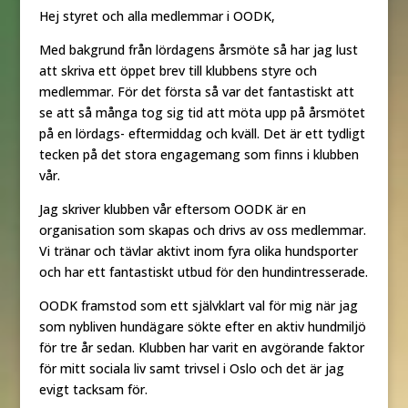
Hej styret och alla medlemmar i OODK,
Med bakgrund från lördagens årsmöte så har jag lust
att skriva ett öppet brev till klubbens styre och
medlemmar. För det första så var det fantastiskt att
se att så många tog sig tid att möta upp på årsmötet
på en lördags- eftermiddag och kväll. Det är ett tydligt
tecken på det stora engagemang som finns i klubben
vår.
Jag skriver klubben vår eftersom OODK är en
organisation som skapas och drivs av oss medlemmar.
Vi tränar och tävlar aktivt inom fyra olika hundsporter
och har ett fantastiskt utbud för den hundintresserade.
OODK framstod som ett självklart val för mig när jag
som nybliven hundägare sökte efter en aktiv hundmiljö
för tre år sedan. Klubben har varit en avgörande faktor
för mitt sociala liv samt trivsel i Oslo och det är jag
evigt tacksam för.