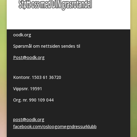
oodk.org
Spørsmål om nettsiden sendes til
Post@oodk.org
Kontonr. 1503 61 36720
Vippsnr. 19591
Org. nr. 990 109 044
post@oodk.org
facebook.com/osloogomegndressurklubb