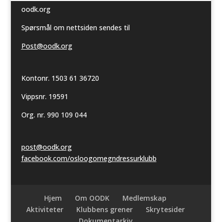
oodk.org
Spørsmål om nettsiden sendes til
Post@oodk.org
Kontonr. 1503 61 36720
Vippsnr. 19591
Org. nr. 990 109 044
post@oodk.org
facebook.com/osloogomegndressurklubb
Hjem
Om OODK
Medlemskap
Aktiviteter
Klubbens grener
Skrytesider
Dokumentarkiv