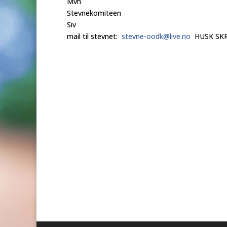
Mvh
Stevnekomiteen
Siv
mail til stevnet:
stevne-oodk@live.no
HUSK SKR