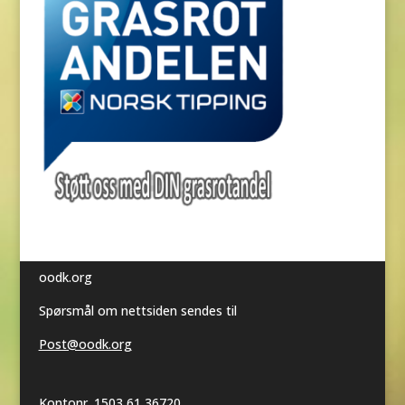
oodk.org
Spørsmål om nettsiden sendes til
Post@oodk.org
Kontonr. 1503 61 36720